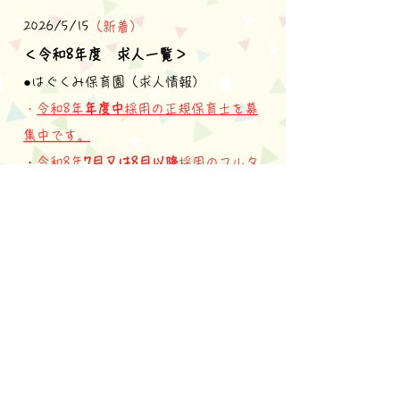
2026/5/15
（新着）
＜令和8年度 求人一覧＞
●はぐくみ保育園（求人情報）
・
令和8年
年度中
採用の正規保育士を募
集中です。
・
令和8年
7月又は8月以降
採用のフルタ
イム調理員を募集中です。​
●第2はぐくみ保育園（求人情報）
・
令和8年
度中
採用の保育補助パート・
学生を募集中です。
​
※勤務開始日はご相談ください。