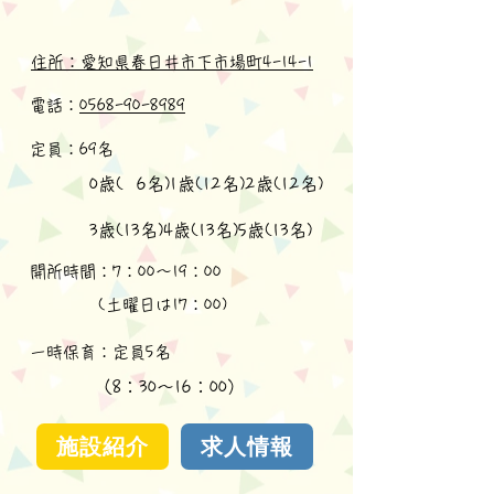
住所：愛知県春日井市下市場町4-14-1
電話：
0568-90-8989
定員：69名
​ 0歳( 6名)1歳(12名)2歳(12名)
​ 3歳(13名)4歳(13名)5歳(13名)
開所時間：7：00～19：00
(土曜日は17：00)
​一時保育：定員5名
（8：30～16：00）
施設紹介
求人情報