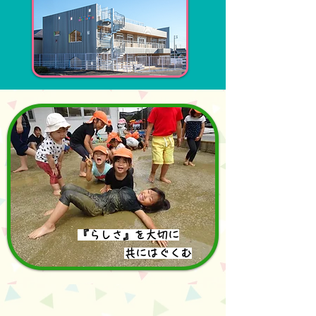
​『
らしさ
』を大切に
共にはぐくむ