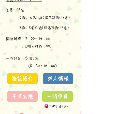
定員：96名
​ 0歳( 6名)1歳(18名)2歳(18名)
​ 3歳(18名)4歳(18名)5歳(18名)
開所時間：7：00～19：00
(土曜日は17：00)
​一時保育：定員5名
（8：30～16：00）
施設紹介
求人情報
子育支援
一時保育
使えます